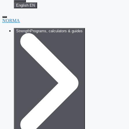
English
EN
NORMA
Strength
Programs, calculators & guides