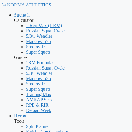
\\\
NORMA
ATHLETICS
Strength
Calculator
1 Rep Max (1 RM)
Russian Squat Cycle
5/3/1 Wendler
Madcow 5×5
Smolov Jr.
Super Squats
Guides
1RM Formulas
Russian Squat Cycle
5/3/1 Wendler
Madcow 5×5
Smolov Jr.
Super Squats
Training Max
AMRAP Sets
RPE & RIR
Deload Week
Hyrox
Tools
Split Planner
Finish Time Calculator